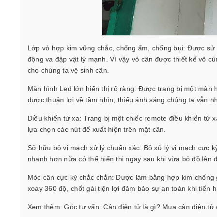
Lớp vỏ hợp kim vững chắc, chống ẩm, chống bụi: Được sử
động va đập vật lý mạnh. Vì vậy vỏ cân được thiết kế vô cùng
cho chúng ta vệ sinh cân.
Màn hình Led lớn hiển thị rõ ràng: Được trang bị một màn h
được thuận lợi về tầm nhìn, thiếu ánh sáng chúng ta vẫn nh
Điều khiển từ xa: Trang bị một chiếc remote điều khiển từ 
lựa chọn các nút để xuất hiện trên mặt cân.
Sở hữu bộ vi mạch xử lý chuẩn xác: Bộ xử lý vi mạch cực k
nhanh hơn nữa có thể hiển thị ngay sau khi vừa bỏ đồ lên 
Móc cân cực kỳ chắc chắn: Được làm bằng hợp kim chống gỉ,
xoay 360 độ, chốt gài tiện lợi đảm bảo sự an toàn khi tiến 
Xem thêm:
Góc tư vấn: Cân điện tử là gì? Mua cân điện tử