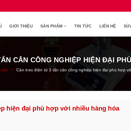
Ủ
GIỚI THIỆU
SẢN PHẨM
TIN TỨC
LIÊN HỆ
SỬ
TẤN CÂN CÔNG NGHIỆP HIỆN ĐẠI PH
n tức
Cân treo điện tử 3 tấn cân công nghiệp hiện đại phù hợp v
ệp hiện đại phù hợp với nhiều hàng hóa