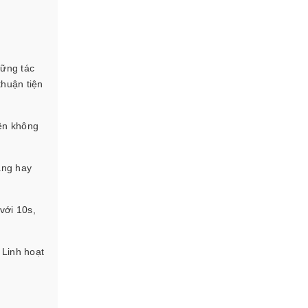
hững tác
thuận tiện
iện không
ăng hay
với 10s,
 Linh hoạt