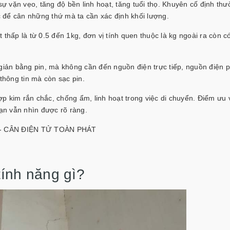
 sự vặn vẹo, tăng độ bền linh hoạt, tăng tuổi thọ. Khuyên cố định th
 để cân những thứ mà ta cần xác định khối lượng.
ất thấp là từ 0.5 đến 1kg, đơn vị tính quen thuộc là kg ngoài ra còn c
giản bằng pin, mà không cần đến nguồn điện trực tiếp, nguồn điện p
 thông tin mà còn sạc pin.
p kim rắn chắc, chống ẩm, linh hoạt trong việc di chuyển. Điểm ưu 
bạn vẫn nhìn được rõ ràng.
- CÂN ĐIỆN TỬ TOÀN PHÁT
tính năng gì?