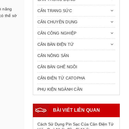
nh năng
CÂN TRANG SỨC
có thể sở
CÂN CHUYÊN DỤNG
CÂN CÔNG NGHIỆP
CÂN BÀN ĐIỆN TỬ
CÂN NÔNG SẢN
CÂN BÀN GHẾ NGỒI
CÂN ĐIỆN TỬ CATOPHA
PHỤ KIỆN NGÀNH CÂN
BÀI VIẾT LIÊN QUAN
Cách Sử Dụng Pin Sạc Của Cân Điện Tử