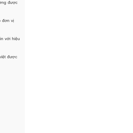
ường được
ó đơn vị
in với hiệu
việt được