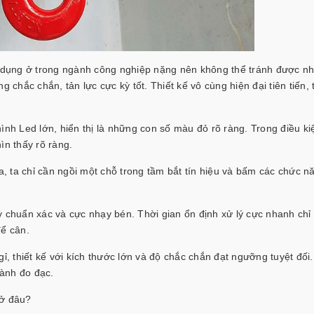
 dụng ở trong ngành công nghiệp nặng nên không thể tránh được n
 chắc chắn, tản lực cực kỳ tốt. Thiết kế vô cùng hiện đại tiên tiến, 
ình Led lớn, hiển thị là những con số màu đỏ rõ ràng. Trong điều k
ìn thấy rõ ràng.
xa, ta chỉ cần ngồi một chỗ trong tầm bắt tín hiệu và bấm các chức n
ỳ chuẩn xác và cực nhạy bén. Thời gian ổn định xử lý cực nhanh chỉ 
để cân.
 thiết kế với kích thước lớn và độ chắc chắn đạt ngưỡng tuyệt đối.
hành đo đạc.
 ở đâu?