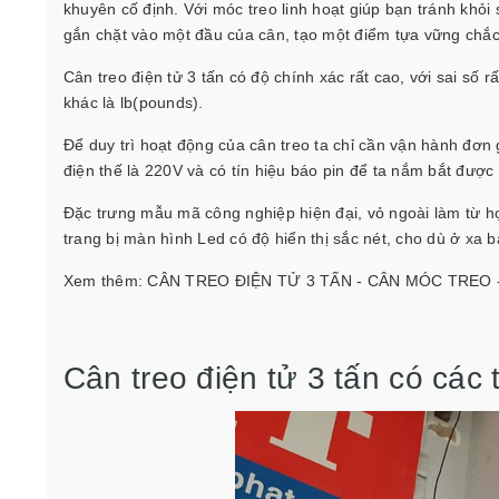
khuyên cố định. Với móc treo linh hoạt giúp bạn tránh khỏi
gắn chặt vào một đầu của cân, tạo một điểm tựa vững chắc
Cân treo điện tử 3 tấn có độ chính xác rất cao, với sai số r
khác là lb(pounds).
Để duy trì hoạt động của cân treo ta chỉ cần vận hành đơn 
điện thế là 220V và có tín hiệu báo pin để ta nắm bắt được
Đặc trưng mẫu mã công nghiệp hiện đại, vỏ ngoài làm từ hợ
trang bị màn hình Led có độ hiển thị sắc nét, cho dù ở xa 
Xem thêm:
CÂN TREO ĐIỆN TỬ 3 TẤN - CÂN MÓC TREO 
Cân treo điện tử 3 tấn có các 