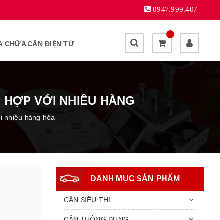
0947.999.407
A CHỮA CÂN ĐIỆN TỬ
Ù HỢP VỚI NHIỀU HÀNG
ới nhiều hàng hóa
DANH MỤC SẢN PHẨM
CÂN SIÊU THỊ
CÂN THÔNG DỤNG