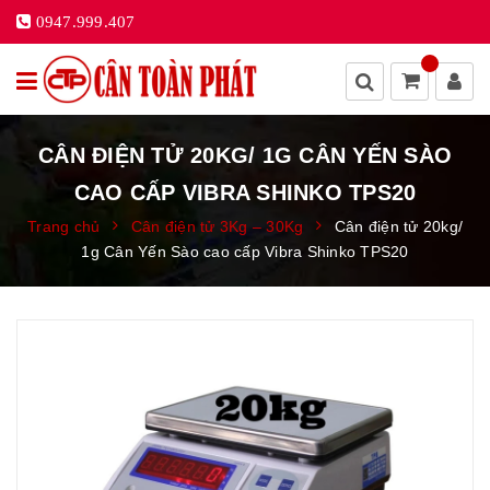
0947.999.407
CÂN ĐIỆN TỬ 20KG/ 1G CÂN YẾN SÀO
CAO CẤP VIBRA SHINKO TPS20
Trang chủ
Cân điện tử 3Kg – 30Kg
Cân điện tử 20kg/
1g Cân Yến Sào cao cấp Vibra Shinko TPS20