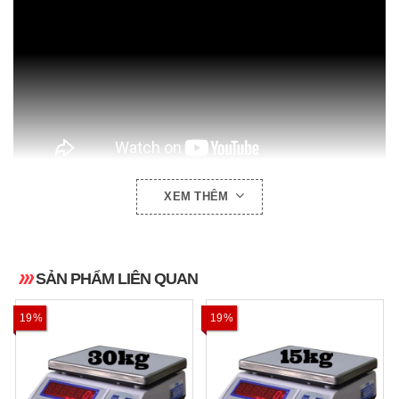
XEM THÊM
HÌNH ẢNH THỰC TẾ:
SẢN PHẨM LIÊN QUAN
19%
19%