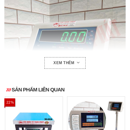
XEM THÊM
SẢN PHẨM LIÊN QUAN
22%
Ảnh: Bộ chỉ thị B19W thiết kế màn hình LED rõ nét, dễ
quan sát ở mọi góc độ.