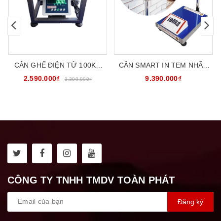
CÂN GHẾ ĐIỆN TỬ 100KG
CÂN SMART IN TEM NHÃN
30X40CM CATOPHA
DÁN 100KG CÂN BÀN ĐIỆN
2.590.000₫
9.390.000₫
3.300.000₫
B19W100G34
TỬ ĐA NĂNG HCT SL-100W
CÔNG TY TNHH TMDV TOÀN PHÁT
Đăng ký