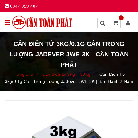
0947.999.407
CÂN ĐIỆN TỬ 3KG/0.1G CÂN TRỌNG
LƯỢNG JADEVER JWE-3K - CÂN TOÀN
PHÁT
Trang chủ
Cân điện tử 3Kg – 30Kg
Cân Điện Tử
3kg/0.1g Cân Trọng Lượng Jadever JWE-3K | Bảo Hành 2 Năm