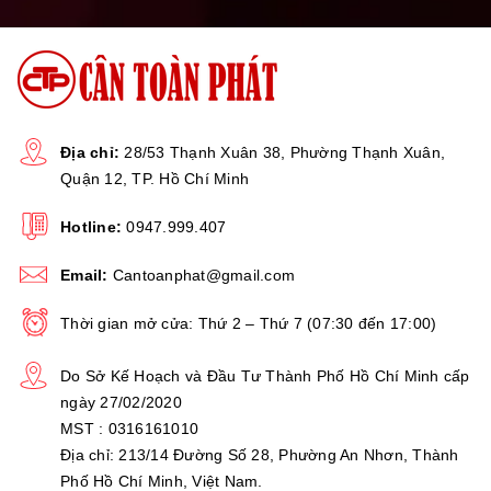
Hoạt động trong môi trường thông
Môi trường
thoáng
làm việc
JADEVER
Thương hiệu
Địa chỉ:
28/53 Thạnh Xuân 38, Phường Thạnh Xuân,
Quận 12, TP. Hồ Chí Minh
Bảo hành tận
2 Năm
nơi
Hotline:
0947.999.407
Email:
Cantoanphat@gmail.com
Thời gian mở cửa: Thứ 2 – Thứ 7 (07:30 đến 17:00)
HÌNH ẢNH THỰC TẾ:
Do Sở Kế Hoạch và Đầu Tư Thành Phố Hồ Chí Minh cấp
ngày 27/02/2020
MST : 0316161010
Địa chỉ: 213/14 Đường Số 28, Phường An Nhơn, Thành
Phố Hồ Chí Minh, Việt Nam.