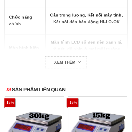
Cân trọng lượng, Kết nối máy tính,
Chức năng
Kết nối đèn báo động HI-LO-OK
chính
Màn hình LCD số đen nền xanh lá,
Màn hình hiển
rõ nét, dễ nhìn ở mọi môi trường
thị
sáng tối.
XEM THÊM
6V-4AH, thời gian sử dụng 72h
Pin theo cân
SẢN PHẨM LIÊN QUAN
220V/ 50Hz, thời gian sạc 6-8h
Sạc theo cân
19%
19%
Kích thước
334mm x 245mm (dài x rộng)
bàn cân