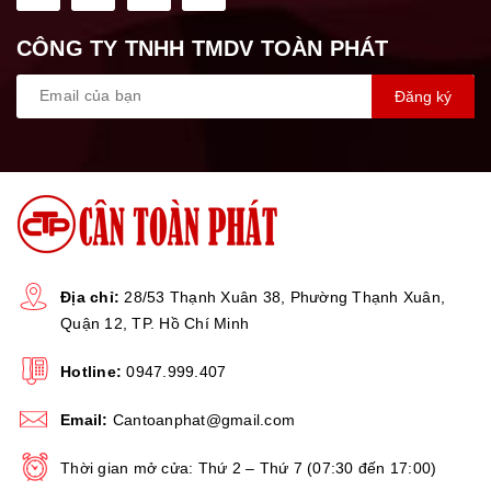
CÔNG TY TNHH TMDV TOÀN PHÁT
Đăng ký
Địa chỉ:
28/53 Thạnh Xuân 38, Phường Thạnh Xuân,
Quận 12, TP. Hồ Chí Minh
Hotline:
0947.999.407
VIDEO CÁC CHỨC NĂNG TÙY CHỌN -
Email:
Cantoanphat@gmail.com
ĐƯỢC LẮP ĐẶT THÊM
Thời gian mở cửa: Thứ 2 – Thứ 7 (07:30 đến 17:00)