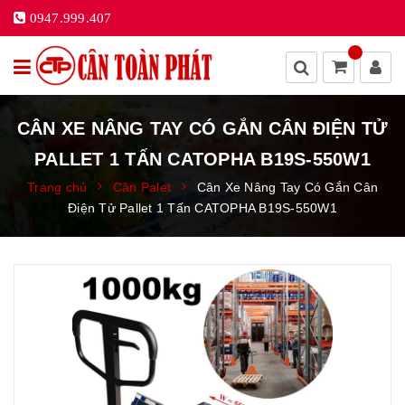
0947.999.407
CÂN XE NÂNG TAY CÓ GẮN CÂN ĐIỆN TỬ
PALLET 1 TẤN CATOPHA B19S-550W1
Trang chủ
Cân Palet
Cân Xe Nâng Tay Có Gắn Cân
Điện Tử Pallet 1 Tấn CATOPHA B19S-550W1