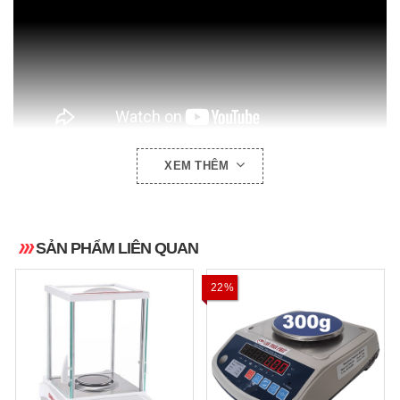
XEM THÊM
THÔNG SỐ KỸ THUẬT:
SẢN PHẨM LIÊN QUAN
420g
Mức cân lớn nhất
22%
0.001g
Bước nhảy
Zero, Prints, Function,