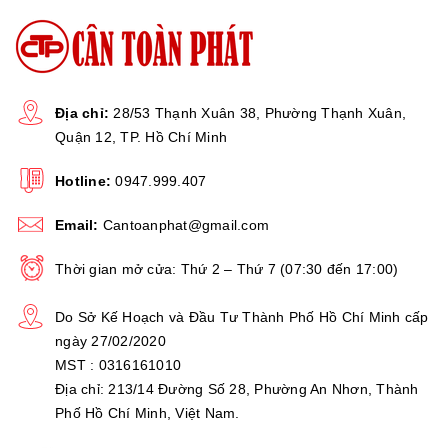
Khung cân bằng nhựa
Chất liệu Cân
ABS, đĩa cân bằng inox
Địa chỉ:
28/53 Thạnh Xuân 38, Phường Thạnh Xuân,
Quận 12, TP. Hồ Chí Minh
mg, g, troy onnce
(ozt),Decimal ounce (oz),
Hotline:
0947.999.407
penyweight (dwt), Carat
Đơn vị
(ct),Grain unit ( GN),
Email:
Cantoanphat@gmail.com
mom, t, teal. Cân chuẩn
nội.
Thời gian mở cửa: Thứ 2 – Thứ 7 (07:30 đến 17:00)
Do Sở Kế Hoạch và Đầu Tư Thành Phố Hồ Chí Minh cấp
OHAUS - MỸ
Thương hiệu
ngày 27/02/2020
MST : 0316161010
Địa chỉ: 213/14 Đường Số 28, Phường An Nhơn, Thành
36 Tháng
Bảo hành tận nơi
Phố Hồ Chí Minh, Việt Nam.