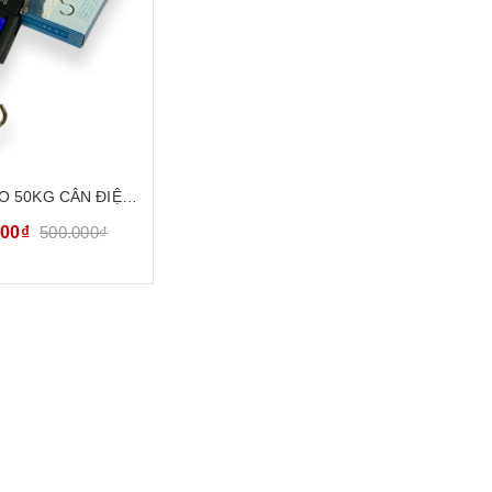
O 50KG CÂN ĐIỆN
AY XÁCH TAY MINI
000₫
500.000₫
WEIHENG WH50