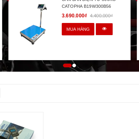
CATOPHA B19W300B56
3.690.000₫
4.400.000₫
MUA HÀNG