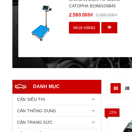
CATOPHA B19W100B45
2.590.000₫
3.300.000₫
MUA HÀNG
DANH MỤC
CÂN SIÊU THỊ
CÂN THÔNG DỤNG
22%
CÂN TRANG SỨC