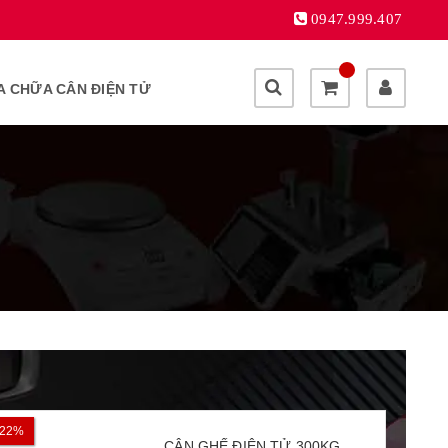
0947.999.407
A CHỮA CÂN ĐIỆN TỬ
22%
17%
CÂN GHẾ ĐIỆN TỬ 300KG