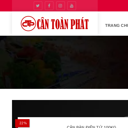
TRANG CH
22%
CÂN BÀN ĐIỆN TỬ 100KG