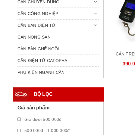
CÂN CHUYÊN DỤNG
CÂN CÔNG NGHIỆP
CÂN BÀN ĐIỆN TỬ
CÂN NÔNG SẢN
CÂN BÀN GHẾ NGỒI
CÂN TRE
CÂN ĐIỆN TỬ CATOPHA
TỬ CẦM T
390.
50KG 
PHỤ KIỆN NGÀNH CÂN
BỘ LỌC
Giá sản phẩm
Giá dưới 500.000đ
500.000đ - 1.000.000đ