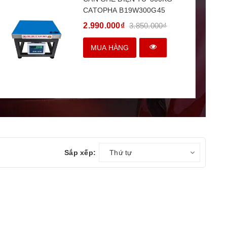
CATOPHA B19W300G45
2.990.000₫
3.850.000₫
MUA HÀNG
Sắp xếp:
Thứ tự