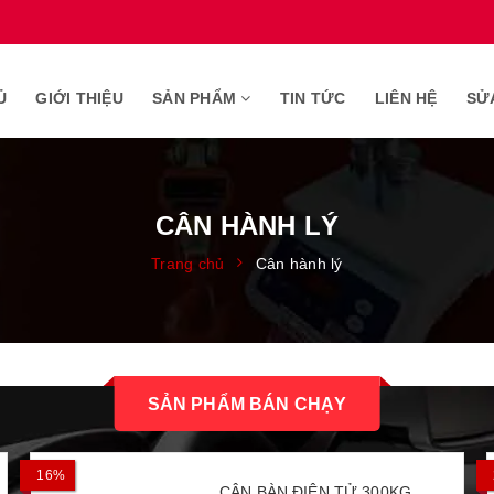
Ủ
GIỚI THIỆU
SẢN PHẨM
TIN TỨC
LIÊN HỆ
SỬ
CÂN HÀNH LÝ
Trang chủ
Cân hành lý
SẢN PHẨM BÁN CHẠY
16%
CÂN BÀN ĐIỆN TỬ 300KG