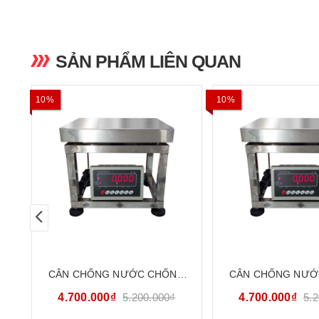
SẢN PHẨM LIÊN QUAN
10%
10%
CÂN CHỐNG NƯỚC CHỐNG
CÂN CHỐNG NƯỚ
BỤI 30KG INOX304 CATOPHA
BỤI 60KG INOX30
4.700.000₫
5.200.000₫
4.700.000₫
5.
VN ST-85W30G34S
VN ST-85W60