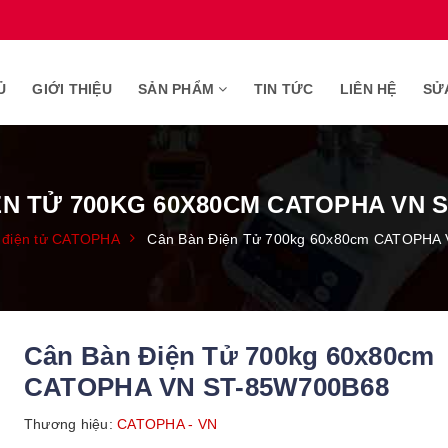
Ủ
GIỚI THIỆU
SẢN PHẨM
TIN TỨC
LIÊN HỆ
SỬ
ỆN TỬ 700KG 60X80CM CATOPHA VN S
 điện tử CATOPHA
Cân Bàn Điện Tử 700kg 60x80cm CATOPHA
Cân Bàn Điện Tử 700kg 60x80cm
CATOPHA VN ST-85W700B68
Thương hiệu:
CATOPHA - VN