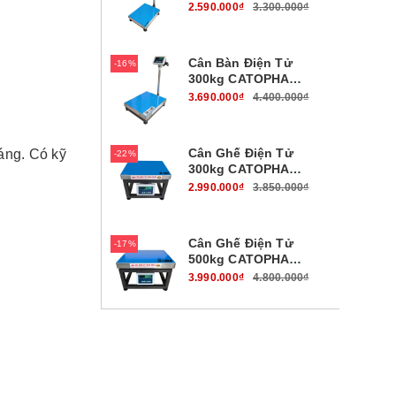
B19W100B45
2.590.000₫
3.300.000₫
Cân Bàn Điện Tử
16%
300kg CATOPHA
B19W300B56
3.690.000₫
4.400.000₫
Cân Ghế Điện Tử
háng. Có kỹ
22%
300kg CATOPHA
B19W300G45
2.990.000₫
3.850.000₫
Cân Ghế Điện Tử
17%
500kg CATOPHA
B19W500G56
3.990.000₫
4.800.000₫
Cân Bàn Điện Tử
17%
700kg CATOPHA
B19W700B56
3.990.000₫
4.800.000₫