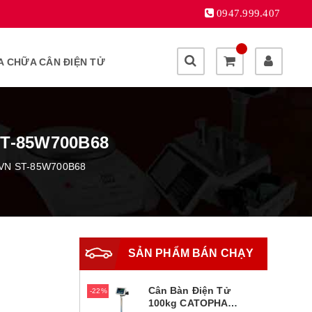
0947.999.407
A CHỮA CÂN ĐIỆN TỬ
T-85W700B68
 VN ST-85W700B68
SẢN PHẨM BÁN CHẠY
Cân Bàn Điện Tử
22%
100kg CATOPHA