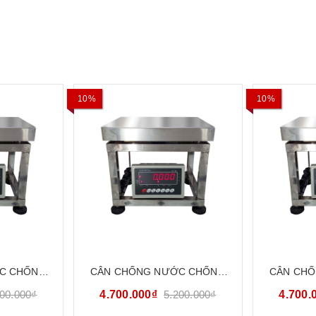
10%
10%
C CHỐNG
CÂN CHỐNG NƯỚC CHỐNG
CÂN CH
4 CATOPHA
BỤI 100KG INOX304 CATOPHA
BỤI 150K
200.000₫
4.700.000₫
5.200.000₫
4.700.
G34S
VN ST-85W100G34S
VN S