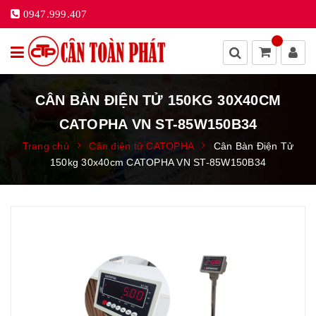
0947.999.407
CÂN BÀN ĐIỆN TỬ 150KG 30X40CM
CATOPHA VN ST-85W150B34
Trang chủ
Cân điện tử CATOPHA
Cân Bàn Điện Tử
150kg 30x40cm CATOPHA VN ST-85W150B34