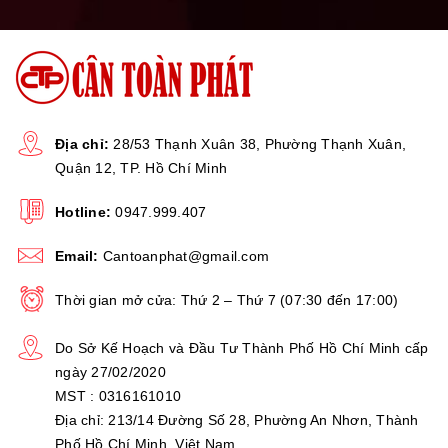
người dùng có thể trừ bì vật chứa bất cứ lúc nào.
- Cân có chế độ
tiết kiệm pin khi không sử dụng
giúp
cân kéo dài thời gian hoạt động lên đến 72h.
- Khả năng
cảnh báo hết PIN
giúp người dùng sạc pin
dúng thời điểm để để bảo vệ tốt hơn cho PIN, đồng thời
Địa chỉ:
28/53 Thạnh Xuân 38, Phường Thạnh Xuân,
Quận 12, TP. Hồ Chí Minh
cân còn có
công nghệ tự ngắt sạc khi sạc đầy
giúp
hạn chế tối đa chai pin do sạc pin quá mức.
Hotline:
0947.999.407
THÔNG SỐ KỸ THUẬT:
Email:
Cantoanphat@gmail.com
Mức cân lớn
Thời gian mở cửa: Thứ 2 – Thứ 7 (07:30 đến 17:00)
150kg
nhất
Do Sở Kế Hoạch và Đầu Tư Thành Phố Hồ Chí Minh cấp
ngày 27/02/2020
MST : 0316161010
Bước nhảy
20g (0.02kg)
Địa chỉ: 213/14 Đường Số 28, Phường An Nhơn, Thành
Phố Hồ Chí Minh, Việt Nam.